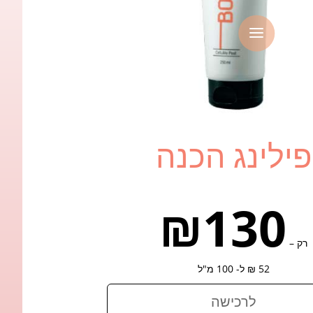
a
פילינג הכנה
₪130
רק –
52 ₪ ל- 100 מ"ל
לרכישה