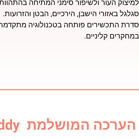
למיצוק ‬העור ‬ולשיפור ‬סימני ‬המתיחה בהתהוותם
סגלגל ‬באזורי הישבן, הירכיים, הבטן והזרועות.‬‬‬‬‬‬‬
סדרת התכשירים פותחה ‬בטכנולוגיה ‬מתקדמת‬
‬במחקרים ‬קליניים.
הערכה המושלמת Body Buddy