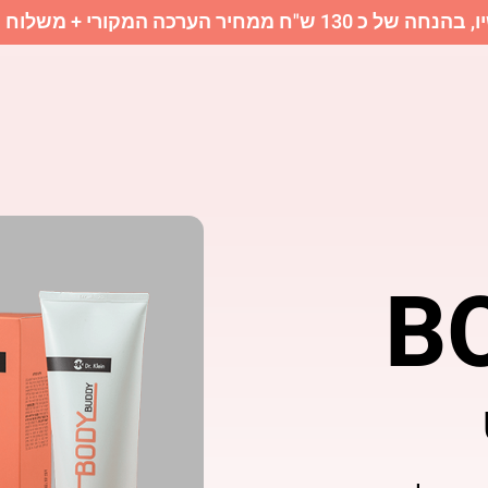
של כ 130 ש"ח ממחיר הערכה המקורי + משלוח חינם
B