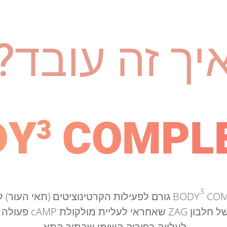
יך זה עובד?
3
COM
BODY
גורם לפעילות הקרטינוציטים (תאי העור)
מוגברת של חלבון ZAG שאחראי ל
לעלייה בפירוק השומן שבתוך התא.