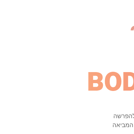
 להפרשה
עליית מולקולת cAMP פעולה המביאה