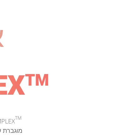
א
TM
PLEX