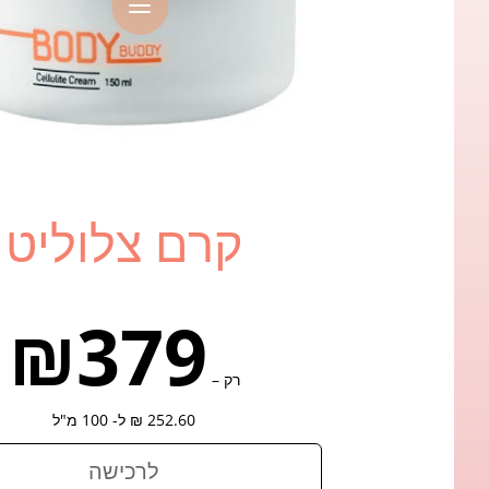
a
קרם צלוליט
₪379
רק –
252.60 ₪ ל- 100 מ"ל
לרכישה