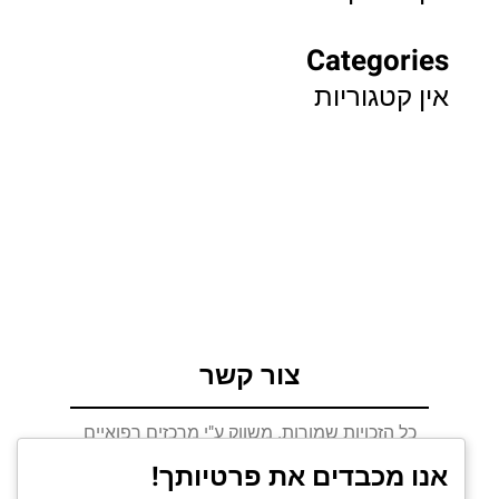
Categories
אין קטגוריות
צור קשר
כל הזכויות שמורות. משווק ע"י מרכזים רפואיים
אסתטיים בע"מ – ד"ר דב קליין
אנו מכבדים את פרטיותך!
רח' יוניצ'מן 21 תל אביב
03-6442104