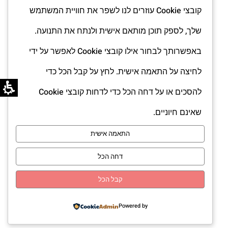
cosmetic@drklein.co.il
|
www.dkc.co.il
קובצי Cookie עוזרים לנו לשפר את חוויית המשתמש
שלך, לספק תוכן מותאם אישית ולנתח את התנועה.
אנו מקבלים
באפשרותך לבחור אילו קובצי Cookie לאפשר על ידי
לחיצה על התאמה אישית. לחץ על קבל הכל כדי
להסכים או על דחה הכל כדי לדחות קובצי Cookie
אנו משתמשים בטכנולוגית SSL
שאינם חיוניים.
מוצפנת ברמה הגבוהה ביותר
לשמירה על פרטיותך.
התאמה אישית
דחה הכל
הצהרת
הצהרת
הצהרת
תקנון
תקנון
מדיניות
ביטול
קבל הכל
נגישות
נגישות
נגישות
פרטיות
עסקה
Powered by